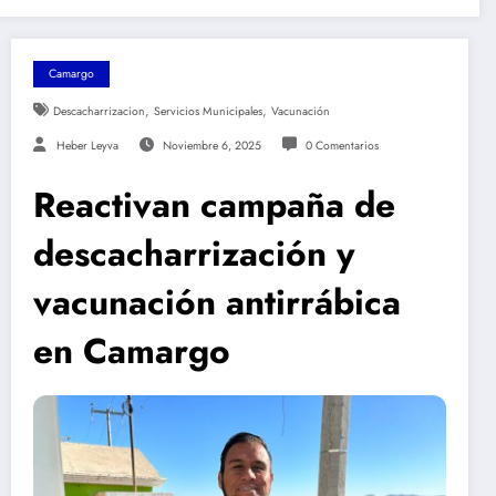
Camargo
,
,
Descacharrizacion
Servicios Municipales
Vacunación
Heber Leyva
Noviembre 6, 2025
0 Comentarios
Reactivan campaña de
descacharrización y
vacunación antirrábica
en Camargo