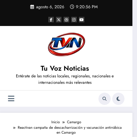
Saltar
agosto 6, 2026
9:20:57 PM
al
contenido
Tu Voz Noticias
Entérate de las noticias locales, regionales, nacionales e
internacionales más relevantes
Inicio
Camargo
Reactivan campaña de descacharrización y vacunación antirrábica
en Camargo