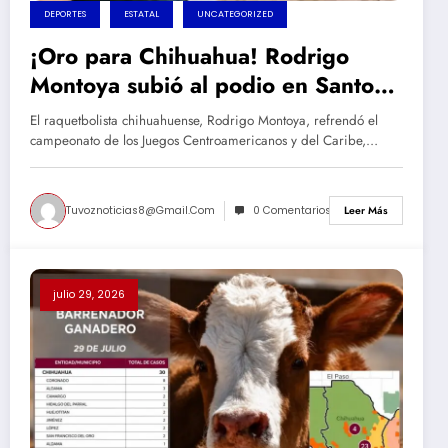
DEPORTES
ESTATAL
UNCATEGORIZED
¡Oro para Chihuahua! Rodrigo
Montoya subió al podio en Santo
Domingo
El raquetbolista chihuahuense, Rodrigo Montoya, refrendó el
campeonato de los Juegos Centroamericanos y del Caribe,…
Tuvoznoticias8@gmail.com
0 Comentarios
Leer Más
julio 29, 2026