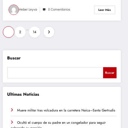
Heber Leyva
0 Comentarios
Leer Más
Paginación
…
1
2
14
de
entradas
Buscar
Buscar
Ultimas Noticias
Muere militar tras volcadura en la carretera Naica–Santa Gertrudis
Ocultó el cuerpo de su padre en un congelador para seguir
cobrando su pensión