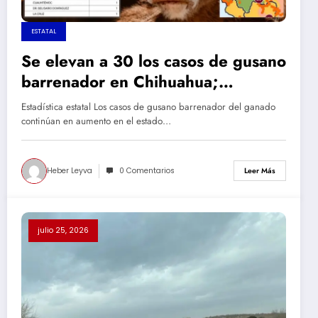
ESTATAL
Se elevan a 30 los casos de gusano
barrenador en Chihuahua;
Camargo figura entre los
Estadística estatal Los casos de gusano barrenador del ganado
municipios con contagios
continúan en aumento en el estado…
Heber Leyva
0 Comentarios
Leer Más
julio 25, 2026