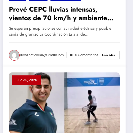
Prevé CEPC lluvias intensas,
vientos de 70 km/h y ambiente
caluroso en el estado
Se esperan precipitaciones con actividad eléctrica y posible
caída de granizo La Coordinación Estatal de…
Tuvoznoticias8@gmail.com
0 Comentarios
Leer Más
julio 30, 2026