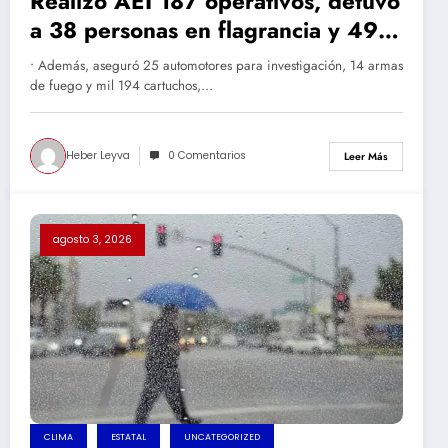
Realizó AEI 187 operativos, detuvo
a 38 personas en flagrancia y 49
con orden de aprehensión en la
• Además, aseguró 25 automotores para investigación, 14 armas
Zona Occidente en julio
de fuego y mil 194 cartuchos,…
Heber Leyva
0 Comentarios
Leer Más
agosto 3, 2026
CLIMA
ESTATAL
UNCATEGORIZED