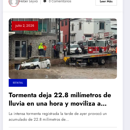
Heber Leyva
0 Comentarios
Leer Más
julio 2, 2026
ESTATAL
Tormenta deja 22.8 milímetros de
lluvia en una hora y moviliza a
cuerpos de emergencia en Parral
La intensa tormenta registrada la tarde de ayer provocó un
acumulado de 22.8 milímetros de…