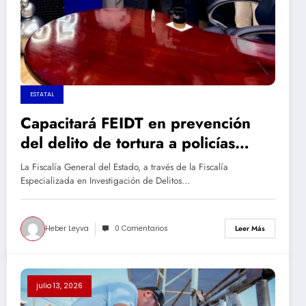
ESTATAL
Capacitará FEIDT en prevención
del delito de tortura a policías
municipales de Chihuahua
La Fiscalía General del Estado, a través de la Fiscalía
Especializada en Investigación de Delitos…
Heber Leyva
0 Comentarios
Leer Más
julio 13, 2026