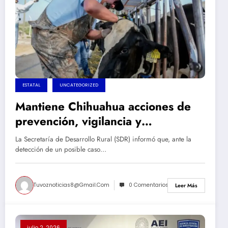
ESTATAL
UNCATEGORIZED
Mantiene Chihuahua acciones de
prevención, vigilancia y
reforzamiento sanitario contra el
La Secretaría de Desarrollo Rural (SDR) informó que, ante la
GBG
detección de un posible caso…
Tuvoznoticias8@gmail.com
0 Comentarios
Leer Más
julio 2, 2026