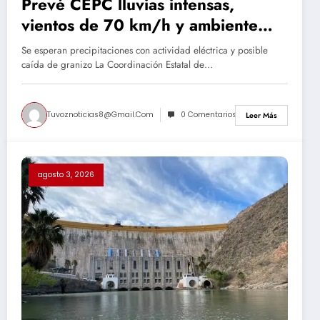
Prevé CEPC lluvias intensas,
vientos de 70 km/h y ambiente
caluroso en el estado
Se esperan precipitaciones con actividad eléctrica y posible
caída de granizo La Coordinación Estatal de…
Tuvoznoticias8@gmail.com
0 Comentarios
Leer Más
agosto 3, 2026