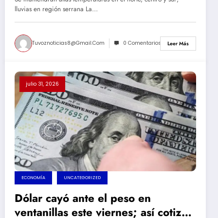
lluvias en región serrana La…
Tuvoznoticias8@gmail.com
0 Comentarios
Leer Más
julio 31, 2026
ECONOMÍA
UNCATEGORIZED
Dólar cayó ante el peso en
ventanillas este viernes; así cotizó