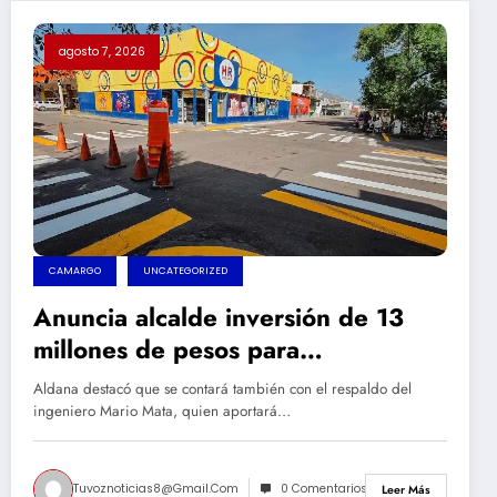
agosto 7, 2026
CAMARGO
UNCATEGORIZED
Anuncia alcalde inversión de 13
millones de pesos para
rehabilitación de calles en
Aldana destacó que se contará también con el respaldo del
Camargo
ingeniero Mario Mata, quien aportará…
Tuvoznoticias8@gmail.com
0 Comentarios
Leer Más