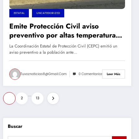
ESTATAL
UNCATEGORIZED
Emite Protección Civil aviso
preventivo por altas temperaturas
en la entidad
La Coordinación Estatal de Protección Civil (CEPC) emitió un
aviso preventivo a la población ante…
Tuvoznoticias8@gmail.com
0 Comentarios
Leer Más
Paginación
…
1
2
13
de
entradas
Buscar