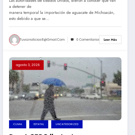
Las autoridades de Estados Unidos, dieron a conocer que van
a detener de
manera temporal la importación de aguacate de Michoacán,
esto debido a que se…
Tuvoznoticias8@gmail.com
0 Comentarios
Leer Más
agosto 3, 2026
CLIMA
ESTATAL
UNCATEGORIZED