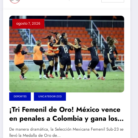
agosto 7, 2026
DEPORTES
UNCATEGORIZED
¡Tri Femenil de Oro! México vence
en penales a Colombia y gana los
Juegos Centroamericanos
De manera dramática, la Selección Mexicana Femenil Sub-23 se
llevó la Medalla de Oro de…