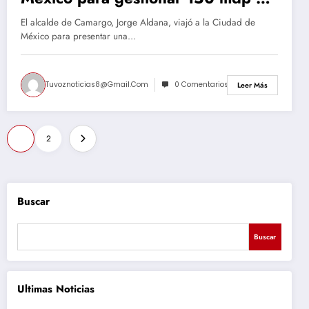
infraestructura vial para Camargo
El alcalde de Camargo, Jorge Aldana, viajó a la Ciudad de
México para presentar una…
Tuvoznoticias8@gmail.com
0 Comentarios
Leer Más
Paginación
1
2
de
entradas
Buscar
Buscar
Ultimas Noticias