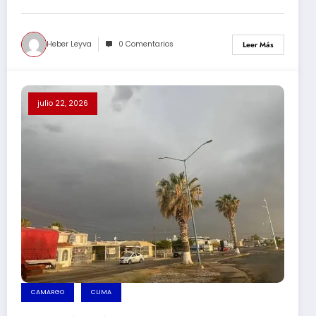
Heber Leyva
0 Comentarios
Leer Más
julio 22, 2026
CAMARGO
CLIMA