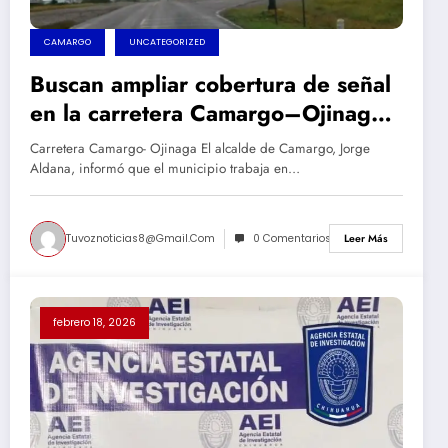
CAMARGO
UNCATEGORIZED
Buscan ampliar cobertura de señal
en la carretera Camargo–Ojinaga;
proyecto presenta 50% de avance
Carretera Camargo- Ojinaga El alcalde de Camargo, Jorge
Aldana, informó que el municipio trabaja en…
Tuvoznoticias8@gmail.com
0 Comentarios
Leer Más
febrero 18, 2026