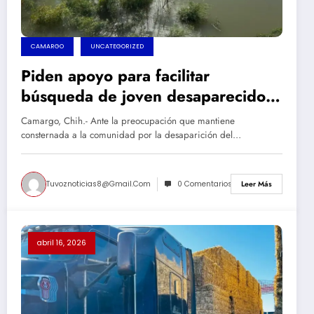
CAMARGO
UNCATEGORIZED
Piden apoyo para facilitar
búsqueda de joven desaparecido
en el río Conchos
Camargo, Chih.- Ante la preocupación que mantiene
consternada a la comunidad por la desaparición del…
Tuvoznoticias8@gmail.com
0 Comentarios
Leer Más
abril 16, 2026