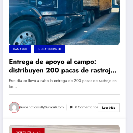
CAMARGO
UNCATEGORIZED
Entrega de apoyo al campo:
distribuyen 200 pacas de rastrojo
a ganaderos del municipio
Este día se llevó a cabo la entrega de 200 pacas de rastrojo en
los…
Tuvoznoticias8@gmail.com
0 Comentarios
Leer Más
marzo 26, 2026