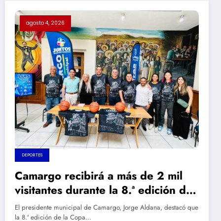
agosto 4, 2026
DEPORTES
Camargo recibirá a más de 2 mil
visitantes durante la 8.ª edición de
la Copa Santa Rosalía: Jorge
El presidente municipal de Camargo, Jorge Aldana, destacó que
Aldana
la 8.ª edición de la Copa…