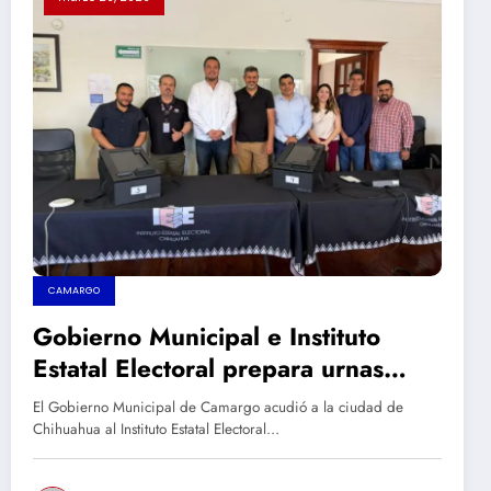
CAMARGO
Gobierno Municipal e Instituto
Estatal Electoral prepara urnas
electrónicas para la consulta de
El Gobierno Municipal de Camargo acudió a la ciudad de
Presupuesto Participativo 2026 en
Chihuahua al Instituto Estatal Electoral…
Camargo