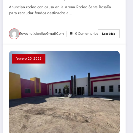
primarias de Camargo
Anuncian rodeo con causa en la Arena Rodeo Santa Rosalía
para recaudar fondos destinados a…
Tuvoznoticias8@gmail.com
0 Comentarios
Leer Más
febrero 20, 2026