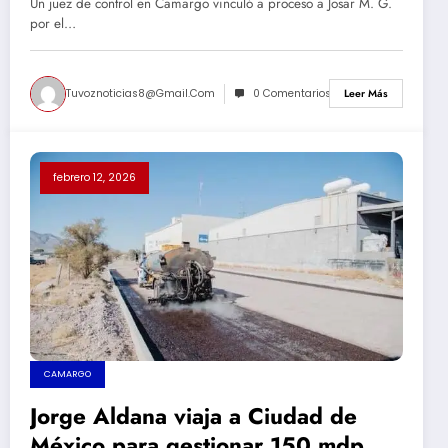
Un juez de control en Camargo vinculó a proceso a Josar M. G.
Armendáriz
por el…
Tuvoznoticias8@gmail.com
0 Comentarios
Leer Más
febrero 12, 2026
CAMARGO
Jorge Aldana viaja a Ciudad de
México para gestionar 150 mdp en