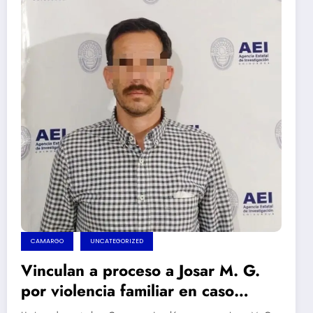
CAMARGO
UNCATEGORIZED
Vinculan a proceso a Josar M. G.
por violencia familiar en caso
relacionado con Martha