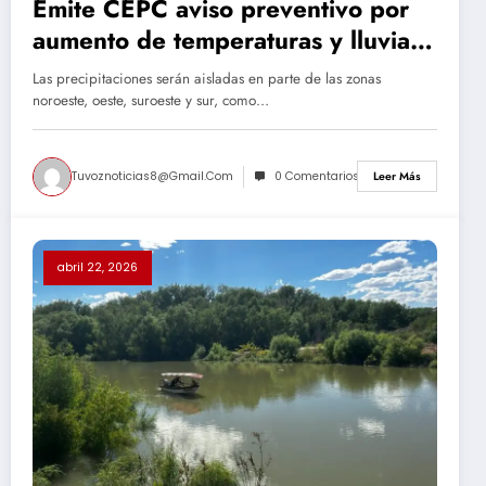
Emite CEPC aviso preventivo por
aumento de temperaturas y lluvias
durante las próximas horas
Las precipitaciones serán aisladas en parte de las zonas
noroeste, oeste, suroeste y sur, como…
Tuvoznoticias8@gmail.com
0 Comentarios
Leer Más
abril 22, 2026