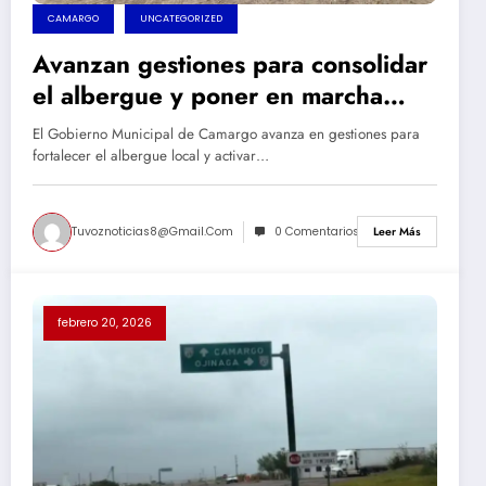
CAMARGO
UNCATEGORIZED
Avanzan gestiones para consolidar
el albergue y poner en marcha
comedor diario en Camargo
El Gobierno Municipal de Camargo avanza en gestiones para
fortalecer el albergue local y activar…
Tuvoznoticias8@gmail.com
0 Comentarios
Leer Más
febrero 20, 2026