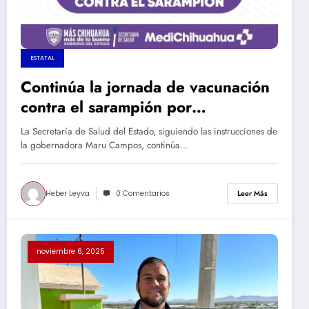
ESTATAL
Continúa la jornada de vacunación
contra el sarampión por
instrucciones de la gobernadora
La Secretaría de Salud del Estado, siguiendo las instrucciones de
Maru Campos
la gobernadora Maru Campos, continúa…
Heber Leyva
0 Comentarios
Leer Más
noviembre 6, 2025