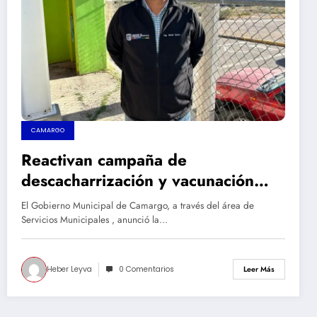
CAMARGO
Reactivan campaña de
descacharrización y vacunación
antirrábica en Camargo
El Gobierno Municipal de Camargo, a través del área de
Servicios Municipales , anunció la…
Heber Leyva
0 Comentarios
Leer Más