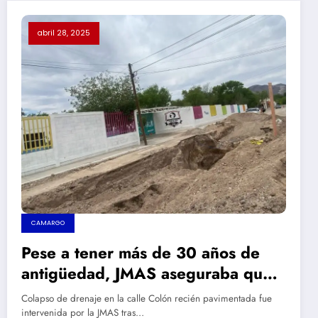
abril 28, 2025
CAMARGO
Pese a tener más de 30 años de
antigüedad, JMAS aseguraba que
drenaje en calle Colón “trabajaría
Colapso de drenaje en la calle Colón recién pavimentada fue
perfectamente”
intervenida por la JMAS tras…