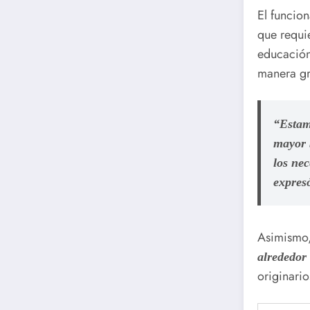
El funcion
que requi
educación 
manera gr
“Estam
mayor b
los nec
expres
Asimismo,
alrededor 
originario