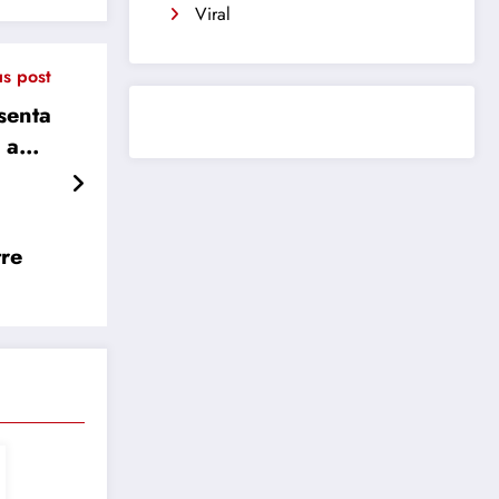
Viral
us post
senta
 ante
éxico
tre