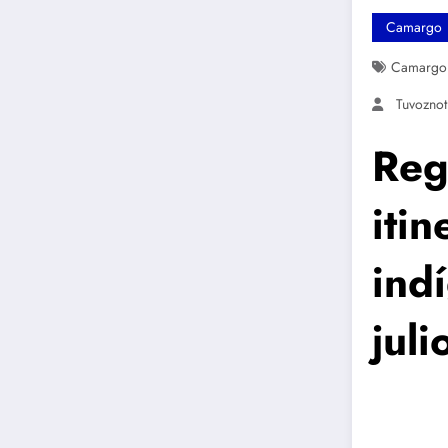
Camargo
Camargo
Tuvozno
Reg
iti
ind
jul