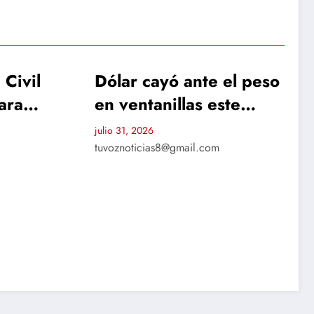
te el peso
ORIZED
DEPORTES
ESTATAL
UNCATEGORIZED
s este
cotizó hoy
.com
¡Oro para Chihuahua!
Rodrigo Montoya subió
al podio en Santo
julio 30, 2026
Domingo
tuvoznoticias8@gmail.com