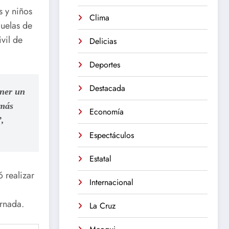
s y niños
Clima
cuelas de
vil de
Delicias
Deportes
Destacada
ener un
 más
Economía
”,
Espectáculos
Estatal
 realizar
Internacional
ornada.
La Cruz