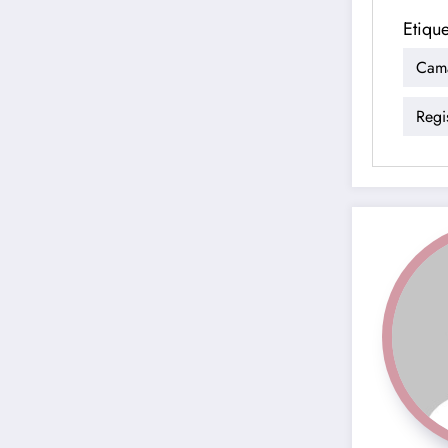
Etique
Cam
Regis