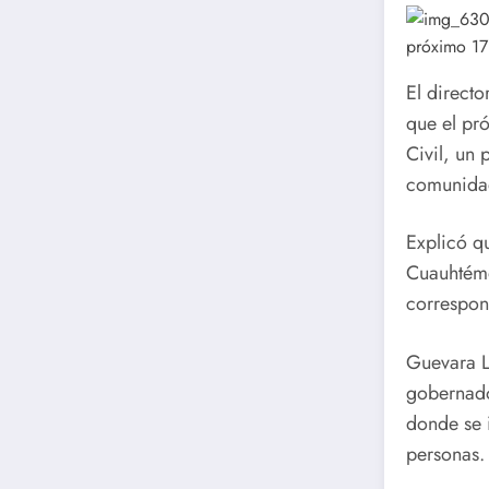
El directo
que el p
Civil, un 
comunidade
Explicó q
Cuauhtémo
correspon
Guevara L
gobernado
donde se 
personas.