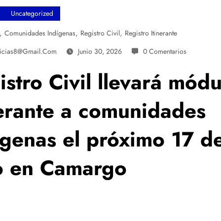
Uncategorized
,
,
,
Comunidades Indígenas
Registro Civil
Registro Itinerante
ticias8@gmail.com
Junio 30, 2026
0 Comentarios
istro Civil llevará módu
nerante a comunidades
ígenas el próximo 17 d
io en Camargo