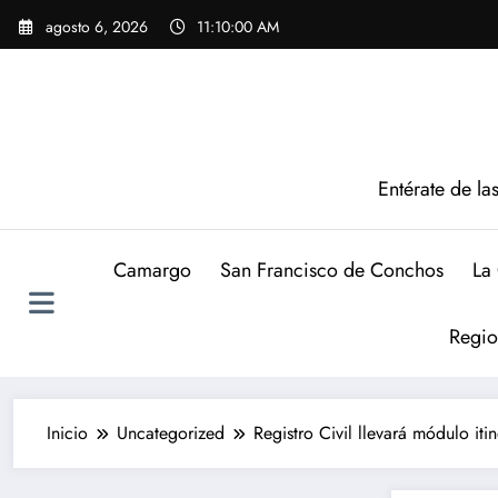
Saltar
agosto 6, 2026
11:10:01 AM
al
contenido
Entérate de la
Camargo
San Francisco de Conchos
La
Regio
Inicio
Uncategorized
Registro Civil llevará módulo i