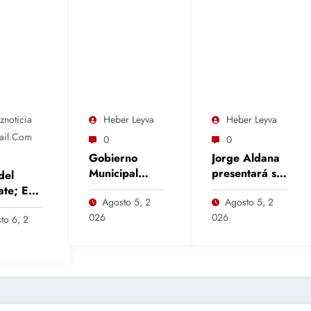
znoticia
Heber Leyva
Heber Leyva
il.com
0
0
Gobierno
Jorge Aldana
Municipal
presentará su
del
entrega
Segundo
ate; EU
Agosto 5, 2
Agosto 5, 2
apoyos para
Informe de
e
026
026
impulsar
Gobierno el
to 6, 2
ación
electrificación
próximo 10 de
 narco
en la colonia
septiembre en
Recursos
Camargo
Hidráulicos