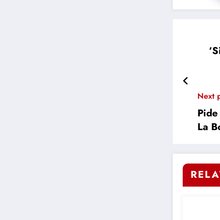
‘S
Next 
Pide
La B
RELA