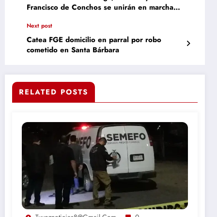
Francisco de Conchos se unirán en marcha
contra la reforma a la Ley de Aguas
Next post
Nacionales
Catea FGE domicilio en parral por robo
cometido en Santa Bárbara
RELATED POSTS
Tuvoznoticias8@gmail.com
0