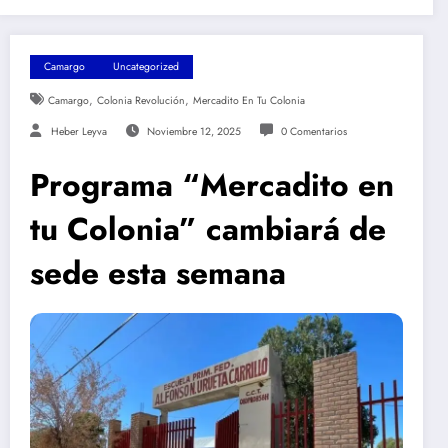
Camargo
Uncategorized
,
,
Camargo
Colonia Revolución
Mercadito En Tu Colonia
Heber Leyva
Noviembre 12, 2025
0 Comentarios
Programa “Mercadito en
tu Colonia” cambiará de
sede esta semana