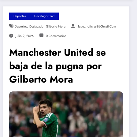
Deportes
Uncategorized
,
,
Deportes
Destacado
Gilberto Mora
Tuvoznoticias8@gmail.com
Julio 2, 2026
0 Comentarios
Manchester United se
baja de la pugna por
Gilberto Mora