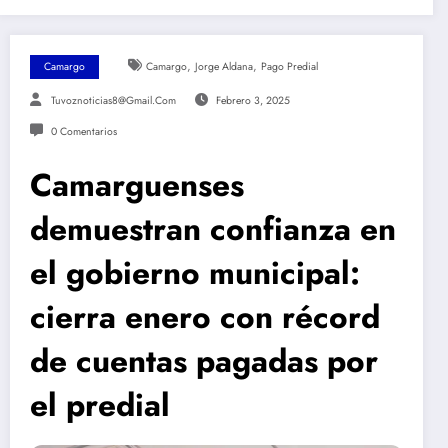
,
,
Camargo
Camargo
Jorge Aldana
Pago Predial
Tuvoznoticias8@gmail.com
Febrero 3, 2025
0 Comentarios
Camarguenses
demuestran confianza en
el gobierno municipal:
cierra enero con récord
de cuentas pagadas por
el predial