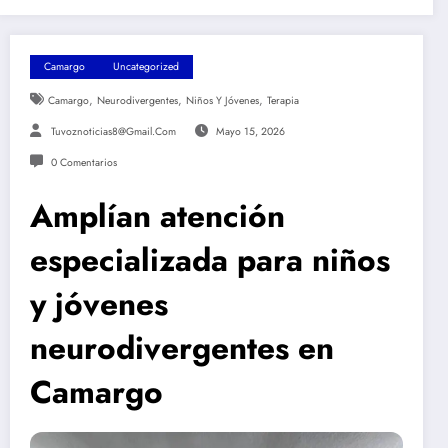
Camargo
Uncategorized
,
,
,
Camargo
Neurodivergentes
Niños Y Jóvenes
Terapia
Tuvoznoticias8@gmail.com
Mayo 15, 2026
0 Comentarios
Amplían atención
especializada para niños
y jóvenes
neurodivergentes en
Camargo