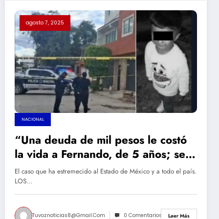
agosto 7, 2025
NACIONAL
“Una deuda de mil pesos le costó
la vida a Fernando, de 5 años; se
lo llevaron como garantía y lo
El caso que ha estremecido al Estado de México y a todo el país.
hallaron muerto en un costal”
LOS…
Tuvoznoticias8@gmail.com
0 Comentarios
Leer Más