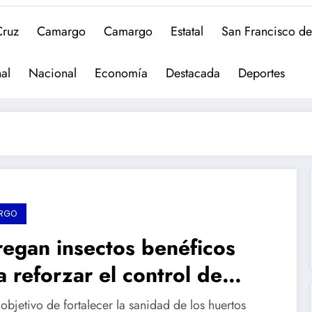
Cruz
Camargo
Camargo
Estatal
San Francisco d
al
Nacional
Economía
Destacada
Deportes
RGO
regan insectos benéficos
a reforzar el control de
gas en nogaleras de
objetivo de fortalecer la sanidad de los huertos