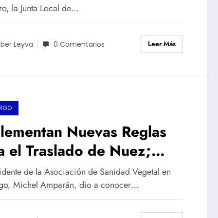
margo
ro, la Junta Local de…
Leer Más
ber Leyva
0 Comentarios
RGO
lementan Nuevas Reglas
a el Traslado de Nuez;
ductores Nogaleros
sidente de la Asociación de Sanidad Vegetal en
ifiestan Inconformidad
o, Michel Amparán, dio a conocer…