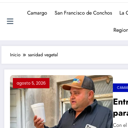
Camargo
San Francisco de Conchos
La 
Region
Inicio
sanidad vegetal
agosto 5, 2026
CAMA
Ent
par
pla
Con el 