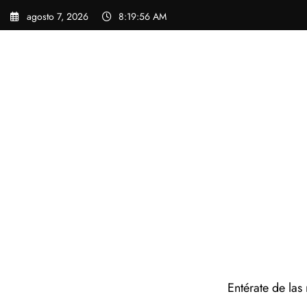
Saltar
agosto 7, 2026
8:19:57 AM
al
contenido
Entérate de las