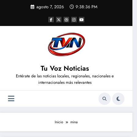
Saltar
agosto 7, 2026
9:38:36 PM
al
contenido
Tu Voz Noticias
Entérate de las noticias locales, regionales, nacionales e
internacionales más relevantes
Inicio
mina