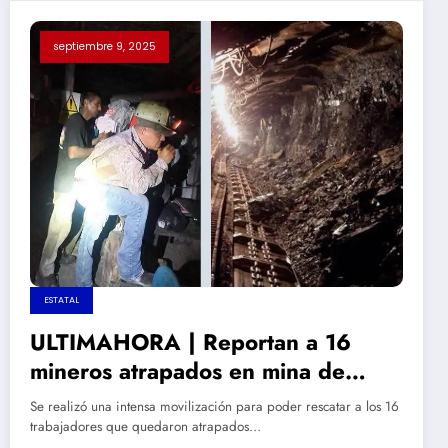
septiembre 9, 2025
ESTATAL
ULTIMAHORA | Reportan a 16
mineros atrapados en mina de
carbón en Sabinas, Coahuila
Se realizó una intensa movilización para poder rescatar a los 16
trabajadores que quedaron atrapados…