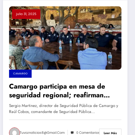
julio 31, 2025
CAMARGO
Camargo participa en mesa de
seguridad regional; reafirman
coordinación entre los tres niveles
Sergio Martinez, director de Seguridad Pública de Camargo y
de gobierno
Raúl Cobos, comandante de Seguridad Pública…
Tuvoznoticias8@gmail.com
0 Comentarios
Leer Más