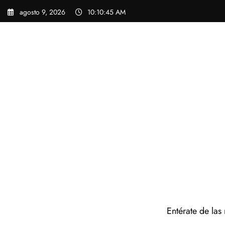
Saltar
agosto 9, 2026
10:10:46 AM
al
contenido
Entérate de las