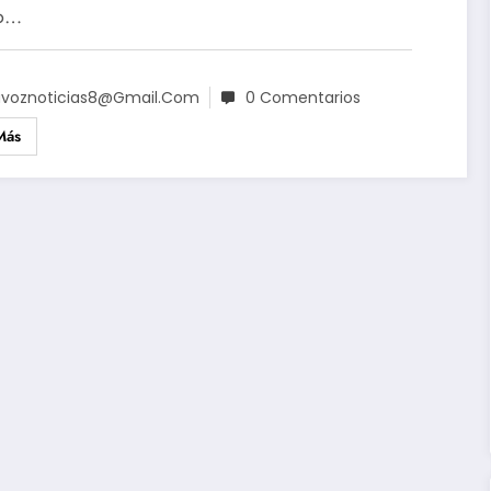
o…
voznoticias8@gmail.com
0 Comentarios
Más