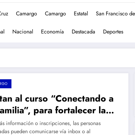
Cruz
Camargo
Camargo
Estatal
San Francisco d
al
Nacional
Economía
Destacada
Deportes
RGO
itan al curso “Conectando a
amilia”, para fortalecer la
unicación entre padres e
ás información o inscripciones, las personas
s
sadas pueden comunicarse vía inbox o al