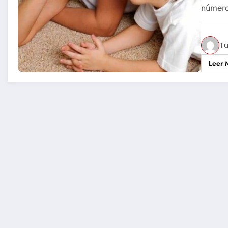
númer
Tu
Leer 