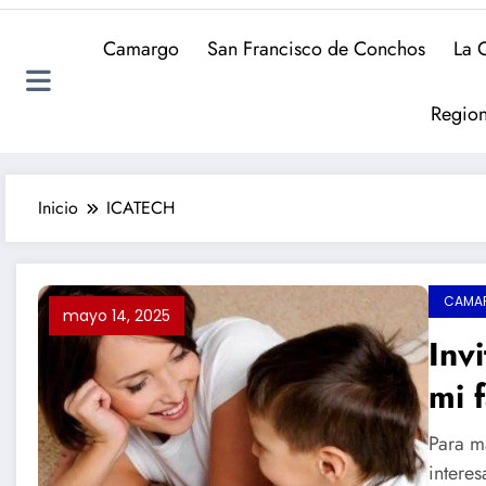
Camargo
San Francisco de Conchos
La 
Region
Inicio
ICATECH
CAMA
mayo 14, 2025
Inv
mi f
com
Para m
hijo
intere