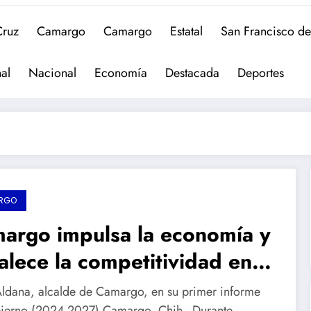
Cruz
Camargo
Camargo
Estatal
San Francisco d
al
Nacional
Economía
Destacada
Deportes
RGO
argo impulsa la economía y
talece la competitividad en
municipio
Aldana, alcalde de Camargo, en su primer informe
ierno (2024-2027) Camargo, Chih.- Durante…