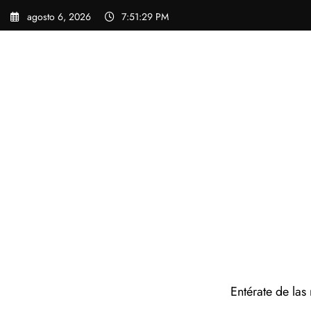
Saltar
agosto 6, 2026
7:51:30 PM
al
contenido
Entérate de las