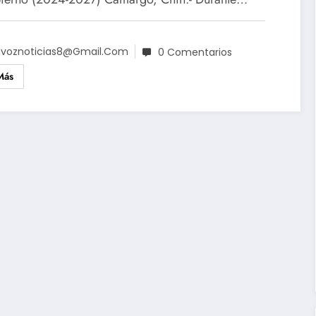
voznoticias8@gmail.com
0 Comentarios
Más