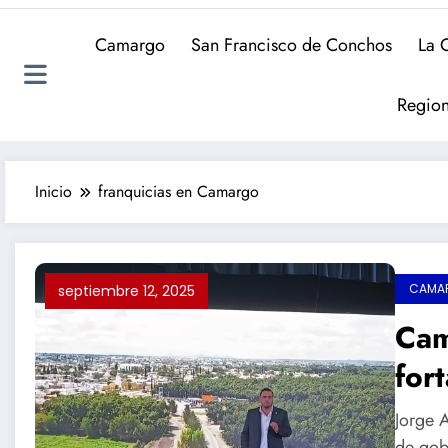
Camargo
San Francisco de Conchos
La 
Region
Inicio
franquicias en Camargo
CAMA
septiembre 12, 2025
Cam
for
el 
Jorge 
de gob