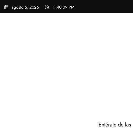
Saltar
agosto 5, 2026
11:40:10 PM
al
contenido
Entérate de las