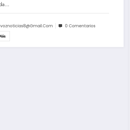
ada…
voznoticias8@gmail.com
0 Comentarios
Más