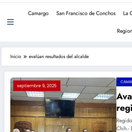
Camargo
San Francisco de Conchos
La 
Region
Inicio
evalúan resultados del alcalde
CAMA
septiembre 9, 2025
Ava
reg
Jor
Regido
de 
Chih.- 