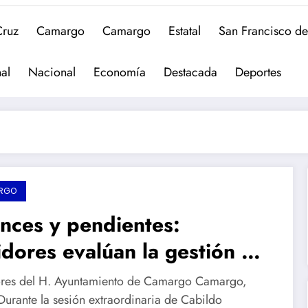
Cruz
Camargo
Camargo
Estatal
San Francisco d
al
Nacional
Economía
Destacada
Deportes
RGO
nces y pendientes:
idores evalúan la gestión de
ge Aldana durante la entrega
res del H. Ayuntamiento de Camargo Camargo,
su informe de gobierno
Durante la sesión extraordinaria de Cabildo