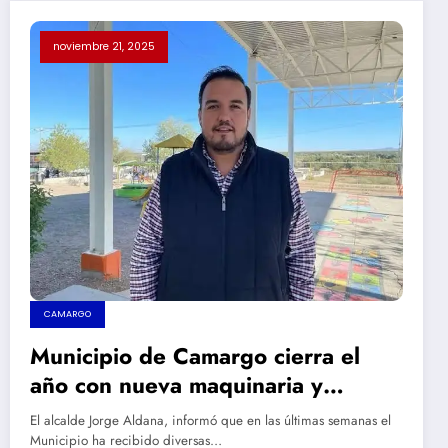
noviembre 21, 2025
CAMARGO
Municipio de Camargo cierra el
año con nueva maquinaria y
equipo; inversión supera los 3
El alcalde Jorge Aldana, informó que en las últimas semanas el
millones de pesos
Municipio ha recibido diversas…