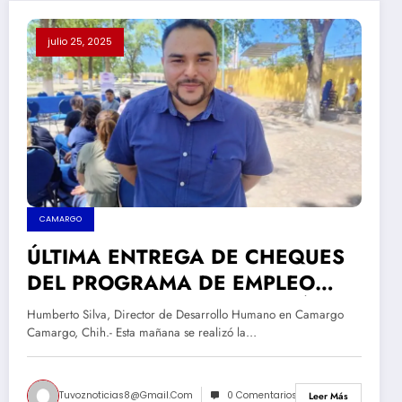
julio 25, 2025
CAMARGO
ÚLTIMA ENTREGA DE CHEQUES
DEL PROGRAMA DE EMPLEO
TEMPORAL BENEFICIA A MÁS DE
Humberto Silva, Director de Desarrollo Humano en Camargo
250 FAMILIAS EN CAMARGO
Camargo, Chih.- Esta mañana se realizó la…
Tuvoznoticias8@gmail.com
0 Comentarios
Leer Más